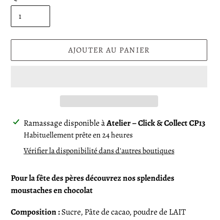
AJOUTER AU PANIER
Ajout
Ramassage disponible à
Atelier – Click & Collect CP13
d'un
Habituellement prête en 24 heures
produit
Vérifier la disponibilité dans d'autres boutiques
à
votre
Pour la fête des pères découvrez nos splendides
panier
moustaches en chocolat
Composition :
Sucre, Pâte de cacao, poudre de LAIT