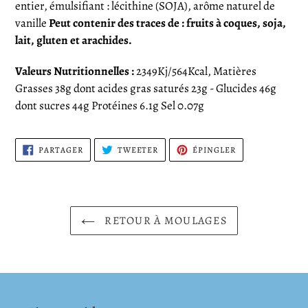
entier, émulsifiant : lécithine (SOJA), arôme naturel de
vanille
Peut contenir des traces de : fruits à coques, soja,
lait, gluten et arachides.
Valeurs Nutritionnelles :
2349Kj/564Kcal, Matières
Grasses 38g dont acides gras saturés 23g - Glucides 46g
dont sucres 44g Protéines 6.1g Sel 0.07g
PARTAGER
TWEETER
ÉPINGLER
PARTAGER
TWEETER
ÉPINGLER
SUR
SUR
SUR
FACEBOOK
TWITTER
PINTEREST
RETOUR À MOULAGES