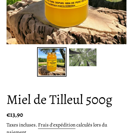
Miel de Tilleul 500g
Prix
€13,90
normal
Taxes incluses.
Frais d'expédition
calculés lors du
paiement.