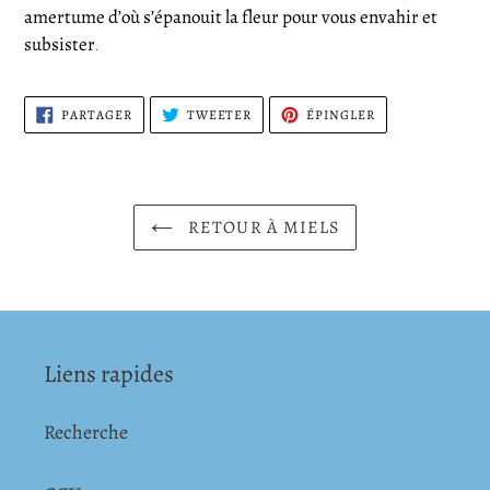
panier
amertume d’où s’épanouit la fleur pour vous envahir et
subsister
.
PARTAGER
TWEETER
ÉPINGLER
PARTAGER
TWEETER
ÉPINGLER
SUR
SUR
SUR
FACEBOOK
TWITTER
PINTEREST
RETOUR À MIELS
Liens rapides
Recherche