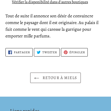
produit
Vérifier la disponibilité dans d'autres boutiques
à
votre
Tout de suite il annonce son désir de convaincre
panier
comme le paysage dont il est originaire. Au palais il
fuit comme le vent qui caresse la garrigue pour
emporter mille parfums.
PARTAGER
TWEETER
ÉPINGLER
PARTAGER
TWEETER
ÉPINGLER
SUR
SUR
SUR
FACEBOOK
TWITTER
PINTEREST
RETOUR À MIELS
Liens rapides