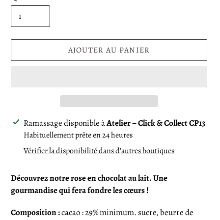
AJOUTER AU PANIER
Ajout
Ramassage disponible à
Atelier – Click & Collect CP13
d'un
Habituellement prête en 24 heures
produit
Vérifier la disponibilité dans d'autres boutiques
à
votre
Découvrez notre rose en chocolat au lait. Une
panier
gourmandise qui fera fondre les cœurs !
Composition :
cacao : 29% minimum. sucre, beurre de