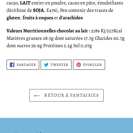
cacao,
LAIT
entier en poudre, cacao en pâte, émulsifiants
(lécithine de
SOJA
, E476), Peu contenir des traces de
gluten
,
fruits à coques
et
d'arachides
Valeurs Nutritionnelles chocolat au lait :
2189
Kj/527Kcal
Matières grasses 28.5g dont saturées 17.7g Glucides 60.7g
dont sucres 59.9g Protéines 5.2g Sel 0,07g
PARTAGER
TWEETER
ÉPINGLER
PARTAGER
TWEETER
ÉPINGLER
SUR
SUR
SUR
FACEBOOK
TWITTER
PINTEREST
RETOUR À FANTAISIES