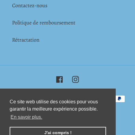
Contactez-nous
Politique de remboursement
Rétractation
Facebook
Instagram
Moyens
Ce site web utilise des cookies pour vous
Ce site web utilise des cookies pour vous
de
garantir la meilleure expérience possible.
garantir la meilleure expérience possible.
paiement
En savoir plus.
En savoir plus.
© 2026,
Chocolatier de Paris
J'ai compris !
J'ai compris !