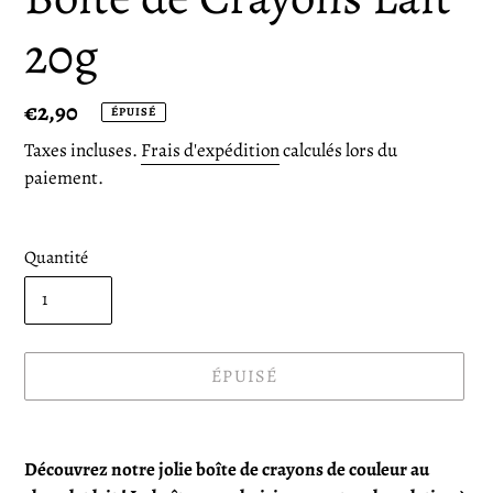
20g
Prix
€2,90
ÉPUISÉ
normal
Taxes incluses.
Frais d'expédition
calculés lors du
paiement.
Quantité
ÉPUISÉ
Ajout
d'un
Découvrez notre jolie boîte de crayons de couleur au
produit