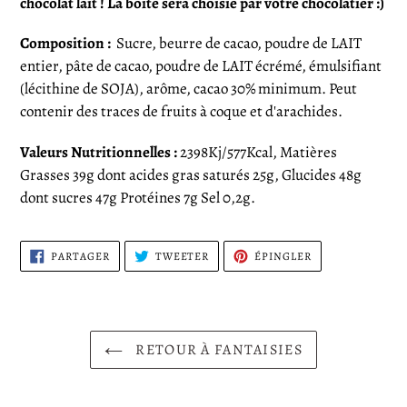
chocolat lait !
La boîte sera choisie par votre chocolatier :)
à
votre
Composition :
Sucre, beurre de cacao, poudre de LAIT
panier
entier, pâte de cacao, poudre de LAIT écrémé, émulsifiant
(lécithine de SOJA), arôme, cacao 30% minimum.
Peut
contenir des traces de fruits à coque et d'arachides.
Valeurs Nutritionnelles :
2398Kj/577Kcal, Matières
Grasses 39g dont acides gras saturés 25g, Glucides 48g
dont sucres 47g Protéines 7g Sel 0,2g.
PARTAGER
TWEETER
ÉPINGLER
PARTAGER
TWEETER
ÉPINGLER
SUR
SUR
SUR
FACEBOOK
TWITTER
PINTEREST
RETOUR À FANTAISIES