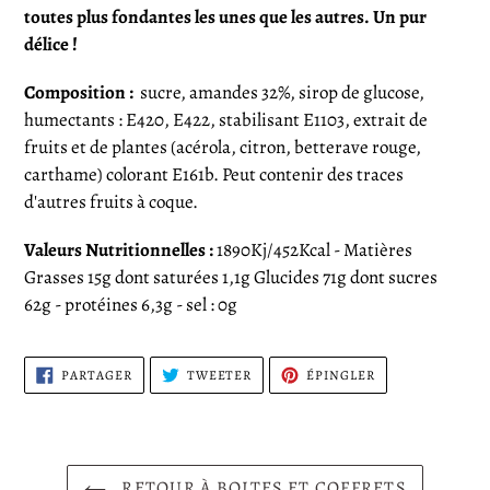
panier
toutes plus fondantes les unes que les autres.
Un pur
délice !
Composition :
sucre, amandes 32%, sirop de glucose,
humectants : E420, E422, stabilisant E1103, extrait de
fruits et de plantes (acérola, citron, betterave rouge,
carthame) colorant E161b.
Peut contenir des traces
d'autres fruits à coque.
Valeurs Nutritionnelles :
1890Kj/452Kcal - Matières
Grasses 15g dont saturées 1,1g Glucides 71g dont sucres
62g - protéines 6,3g - sel : 0g
PARTAGER
TWEETER
ÉPINGLER
PARTAGER
TWEETER
ÉPINGLER
SUR
SUR
SUR
FACEBOOK
TWITTER
PINTEREST
RETOUR À BOITES ET COFFRETS