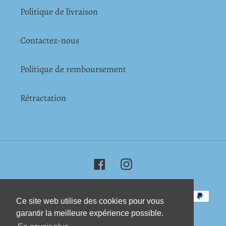
Politique de livraison
Contactez-nous
Politique de remboursement
Rétractation
Facebook
Instagram
Moyens
Ce site web utilise des cookies pour vous
Ce site web utilise des cookies pour vous
de
garantir la meilleure expérience possible.
garantir la meilleure expérience possible.
paiement