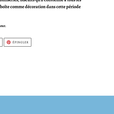
a boîte comme décoration dans cette période
ieur.
TWEETER
ÉPINGLER
ÉPINGLER
SUR
SUR
TWITTER
PINTEREST