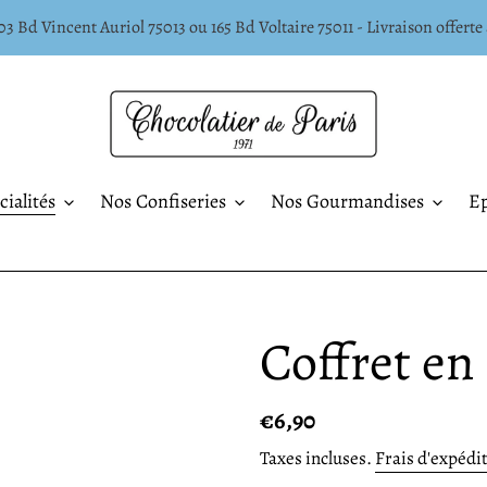
3 Bd Vincent Auriol 75013 ou 165 Bd Voltaire 75011 - Livraison offerte 
ialités
Nos Confiseries
Nos Gourmandises
Ep
Coffret en 
Prix
€6,90
normal
Taxes incluses.
Frais d'expédi