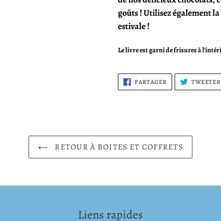
goûts !
Utilisez également l
estivale !
Le livre est garni de frisures à l'intér
PARTAGER
PARTAGER
TWEETER
SUR
FACEBOOK
RETOUR À BOITES ET COFFRETS
Liens rapides