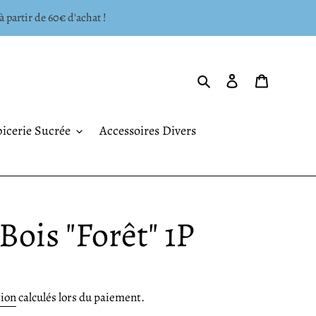
à partir de 60€ d'achat !
Rechercher
Se connecter
Panier
icerie Sucrée
Accessoires Divers
Bois "Forêt" 1P
tion
calculés lors du paiement.