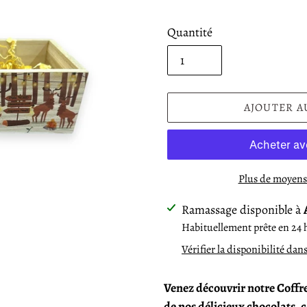
Quantité
AJOUTER A
Plus de moyens
Ajout
Ramassage disponible à
d'un
Habituellement prête en 24 
produit
Vérifier la disponibilité dan
à
votre
Venez découvrir notre Coffre
panier
de nos délicieux chocolats, co