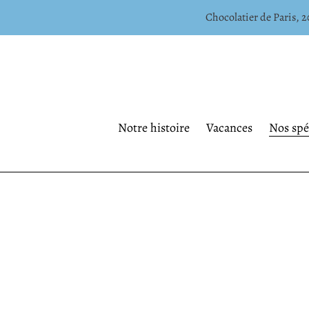
Passer
Chocolatier de Paris, 20
au
contenu
Notre histoire
Vacances
Nos spéc