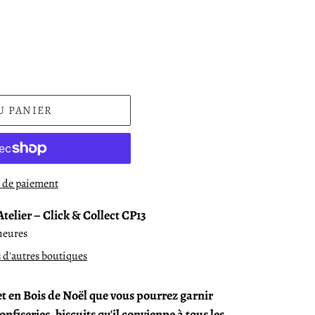
U PANIER
 de paiement
Atelier – Click & Collect CP13
heures
s d'autres boutiques
t en Bois de Noël
que vous pourrez garnir
nfiseries, biscuits qu'il convienne à tous les