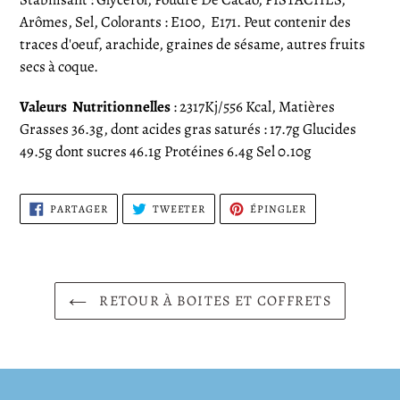
Arômes, Sel, Colorants : E100, E171. Peut contenir des
traces d'oeuf, arachide, graines de sésame, autres fruits
secs à coque.
Valeurs
Nutritionnelles
: 2317
Kj/556 Kcal, Matières
Grasses 36.3g, dont acides gras saturés : 17.7g Glucides
49.5g dont sucres 46.1g Protéines 6.4g Sel 0.10g
PARTAGER
TWEETER
ÉPINGLER
PARTAGER
TWEETER
ÉPINGLER
SUR
SUR
SUR
FACEBOOK
TWITTER
PINTEREST
RETOUR À BOITES ET COFFRETS