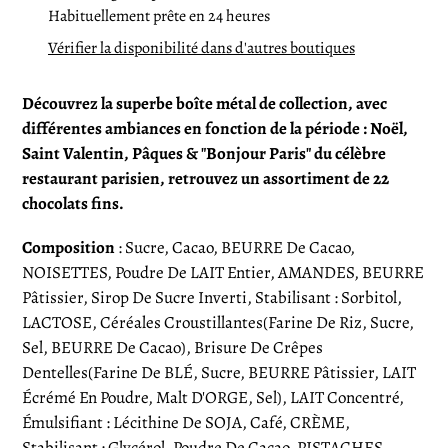
d'un
Habituellement prête en 24 heures
produit
Vérifier la disponibilité dans d'autres boutiques
à
votre
Découvrez la superbe boîte métal de collection, avec
panier
différentes ambiances en fonction de la période : Noël,
Saint Valentin, Pâques & "Bonjour Paris" du célèbre
restaurant parisien, retrouvez un assortiment de 22
chocolats fins.
Composition
:
Sucre, Cacao, BEURRE De Cacao,
NOISETTES, Poudre De LAIT Entier, AMANDES, BEURRE
Pâtissier, Sirop De Sucre Inverti, Stabilisant : Sorbitol,
LACTOSE, Céréales Croustillantes(Farine De Riz, Sucre,
Sel, BEURRE De Cacao), Brisure De Crêpes
Dentelles(Farine De BLÉ, Sucre, BEURRE Pâtissier, LAIT
Écrémé En Poudre, Malt D'ORGE, Sel), LAIT Concentré,
Émulsifiant : Lécithine De SOJA, Café, CRÈME,
Stabilisant : Glycérol, Poudre De Cacao, PISTACHES,