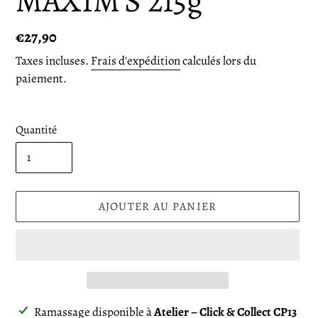
MAXIM'S 215g
Prix
€27,90
normal
Taxes incluses.
Frais d'expédition
calculés lors du
paiement.
Quantité
AJOUTER AU PANIER
Ajout
Ramassage disponible à
Atelier – Click & Collect CP13