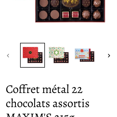
DIAPOSITIVE
DIA
PRÉCÉDENTE
SUI
Coffret métal 22
chocolats assortis