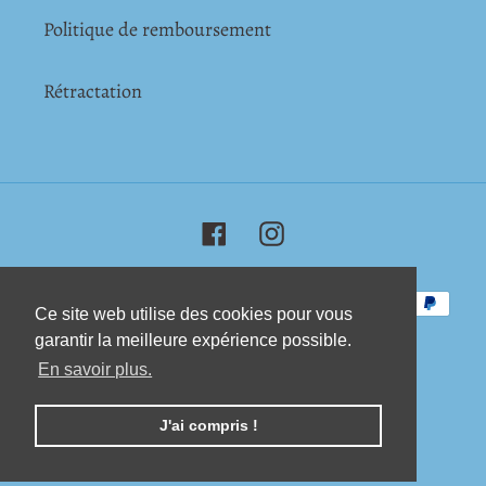
Politique de remboursement
Rétractation
Facebook
Instagram
Moyens
Ce site web utilise des cookies pour vous
Ce site web utilise des cookies pour vous
de
garantir la meilleure expérience possible.
garantir la meilleure expérience possible.
paiement
En savoir plus.
En savoir plus.
© 2026,
Chocolatier de Paris
J'ai compris !
J'ai compris !