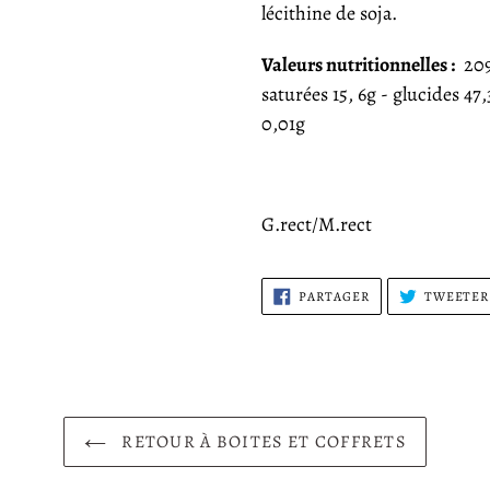
lécithine de soja.
Valeurs nutritionnelles
:
2091
saturées 15, 6g - glucides 47,
0,01g
G.rect/M.rect
PARTAGER
PARTAGER
TWEETER
SUR
FACEBOOK
RETOUR À BOITES ET COFFRETS