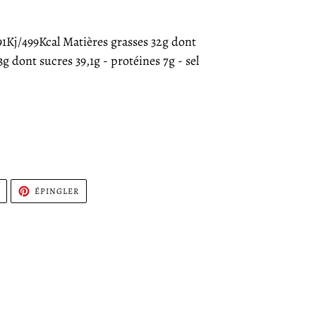
Kj/499Kcal Matières grasses 32g dont
3g dont sucres 39,1g - protéines 7g - sel
TWEETER
ÉPINGLER
ÉPINGLER
SUR
SUR
TWITTER
PINTEREST