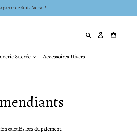
à partir de 60€ d'achat !
Rechercher
Se connecter
Panier
icerie Sucrée
Accessoires Divers
 mendiants
tion
calculés lors du paiement.