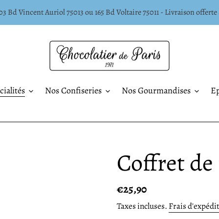
3 Bd Vincent Auriol 75013 ou 165 Bd Voltaire 75011 - Livraison offerte 
ialités
Nos Confiseries
Nos Gourmandises
Ep
Coffret de
Prix
€25,90
normal
Taxes incluses.
Frais d'expédi