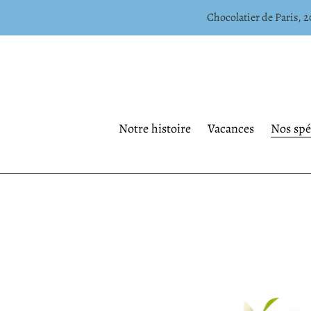
Passer
Chocolatier de Paris, 20
au
contenu
Notre histoire
Vacances
Nos spéc