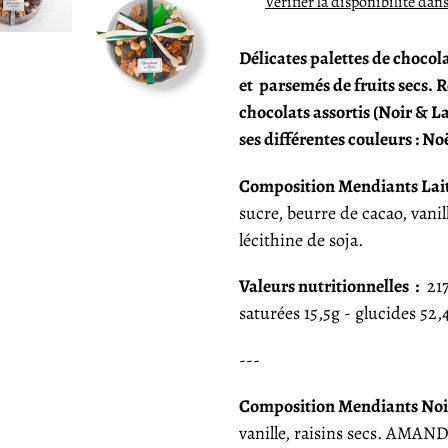
Vérifier la disponibilité dan
à
votre
Délicates palettes de chocola
panier
et
parsemés de fruits secs.
R
chocolats assortis (Noir & La
ses différentes couleurs :
Noë
Composition Mendiants Lait
sucre, beurre de cacao, vanil
lécithine de soja.
Valeurs nutritionnelles
:
217
saturées 15,5g - glucides 52,
---
Composition Mendiants Noir
vanille, raisins secs.
AMANDE