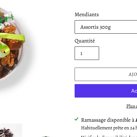
Mendiants
Quantité
AJ
Plus 
Ajout
Ramassage disponible à
d'un
Habituellement prête en 24 
produit