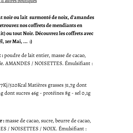
s d'autres boutiques
t noir ou lait
surmonté de noix, d'amandes
etrouvez nos coffrets de mendiants en
it) ou tout Noir. Découvrez les coffrets avec
l, 1er Mai, ...
:)
 :
poudre de lait entier, masse de cacao,
le.
AMANDES / NOISETTES.
Émulsifiant :
7Kj/520Kcal Matières grasses 31,7g dont
4g dont sucres 46g - protéines 8g - sel 0,1g
 :
masse de cacao, sucre, beurre de cacao,
S / NOISETTES / NOIX.
Émulsifiant :