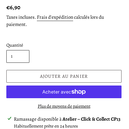
Prix
€6,90
normal
Taxes incluses.
Frais d'expédition
calculés lors du
paiement.
Quantité
AJOUTER AU PANIER
Plus de moyens de paiement
Ajout
Ramassage disponible à
Atelier – Click & Collect CP13
d'un
Habituellement prête en 24 heures