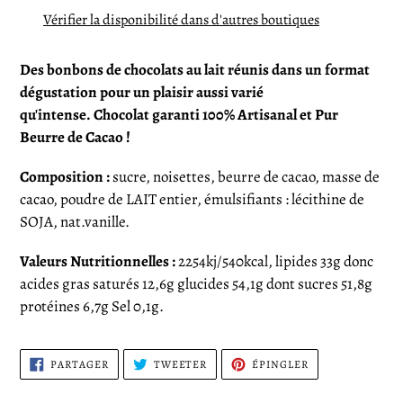
produit
Vérifier la disponibilité dans d'autres boutiques
à
votre
Des bonbons de chocolats au lait réunis dans un format
panier
dégustation pour un plaisir aussi varié
qu'intense.
Chocolat garanti 100% Artisanal et Pur
Beurre de Cacao !
Composition :
sucre, noisettes, beurre de cacao, masse de
cacao, poudre de LAIT entier, émulsifiants : lécithine de
SOJA, nat.vanille.
Valeurs Nutritionnelles :
2254kj/540kcal, lipides 33g donc
acides gras saturés 12,6g glucides 54,1g dont sucres 51,8g
protéines 6,7g Sel 0,1g.
PARTAGER
TWEETER
ÉPINGLER
PARTAGER
TWEETER
ÉPINGLER
SUR
SUR
SUR
FACEBOOK
TWITTER
PINTEREST