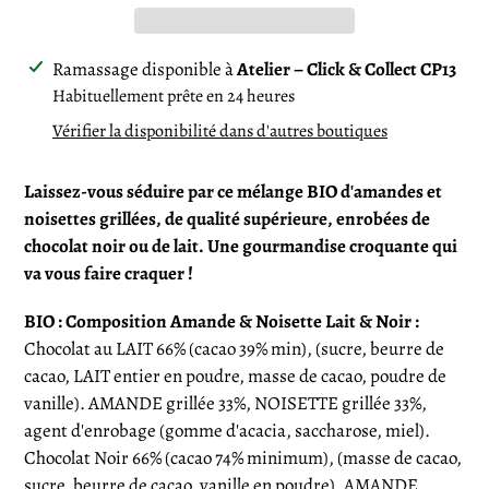
Ajout
Ramassage disponible à
Atelier – Click & Collect CP13
d'un
Habituellement prête en 24 heures
produit
Vérifier la disponibilité dans d'autres boutiques
à
votre
Laissez-vous séduire par ce mélange BIO d'amandes et
panier
noisettes grillées, de qualité supérieure, enrobées de
chocolat noir ou de lait.
Une gourmandise croquante qui
va vous faire craquer !
BIO : Composition Amande & Noisette Lait & Noir :
Chocolat au LAIT 66% (cacao 39% min), (sucre, beurre de
cacao, LAIT entier en poudre, masse de cacao, poudre de
vanille).
AMANDE grillée 33%, NOISETTE grillée 33%,
agent d'enrobage (gomme d'acacia, saccharose, miel).
Chocolat Noir 66% (cacao 74% minimum), (masse de cacao,
sucre, beurre de cacao, vanille en poudre), AMANDE