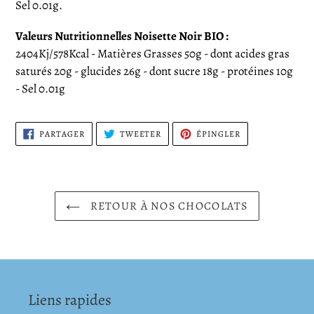
Sel 0.01g.
Valeurs Nutritionnelles Noisette Noir BIO :
2404Kj/578Kcal - Matières Grasses 50g - dont acides gras
saturés 20g - glucides 26g - dont sucre 18g - protéines 10g
- Sel 0.01g
PARTAGER
TWEETER
ÉPINGLER
PARTAGER
TWEETER
ÉPINGLER
SUR
SUR
SUR
FACEBOOK
TWITTER
PINTEREST
RETOUR À NOS CHOCOLATS
Liens rapides