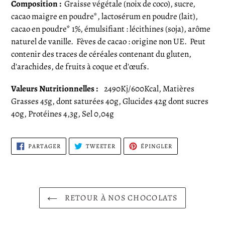
Composition :
Graisse végétale (noix de coco), sucre,
cacao maigre en poudre*, lactosérum en poudre (lait),
cacao en poudre* 1%, émulsifiant : lécithines (soja), arôme
naturel de vanille.
Fèves de cacao : origine non UE.
Peut
contenir des traces de céréales contenant du gluten,
d'arachides, de fruits à coque et d'œufs.
Valeurs Nutritionnelles :
2490Kj/600Kcal, Matières
Grasses 45g, dont saturées 40g, Glucides 42g dont sucres
40g, Protéines 4,3g, Sel 0,04g
PARTAGER
TWEETER
ÉPINGLER
PARTAGER
TWEETER
ÉPINGLER
SUR
SUR
SUR
FACEBOOK
TWITTER
PINTEREST
RETOUR À NOS CHOCOLATS