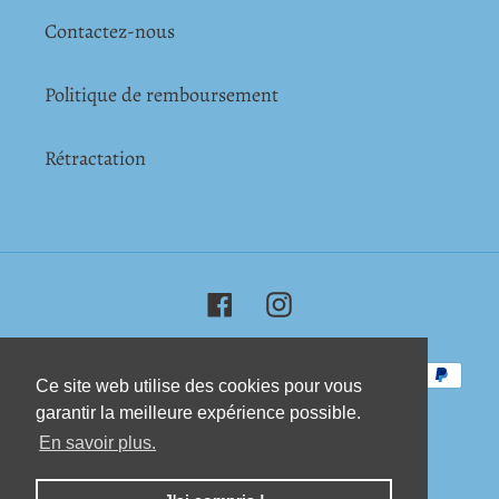
Contactez-nous
Politique de remboursement
Rétractation
Facebook
Instagram
Moyens
Ce site web utilise des cookies pour vous
Ce site web utilise des cookies pour vous
de
garantir la meilleure expérience possible.
garantir la meilleure expérience possible.
paiement
En savoir plus.
En savoir plus.