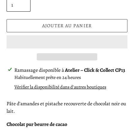
AJOUTER AU PANIER
Ajout
Ramassage disponible à
Atelier – Click & Collect CP13
d'un
Habituellement prête en 24 heures
produit
Vérifier la disponibilité dans d'autres boutiques
à
votre
Pâte d'amandes et pistache recouverte de chocolat noir ou
panier
lait.
Chocolat pur beurre de cacao