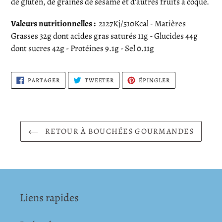
de gluten, de graines de sésame et d'autres fruits à coque.
Valeurs nutritionnelles :
2127Kj/510Kcal - Matières
Grasses 32g dont acides gras saturés 11g - Glucides 44g
dont sucres 42g - Protéines 9.1g - Sel 0.11g
PARTAGER
TWEETER
ÉPINGLER
PARTAGER
TWEETER
ÉPINGLER
SUR
SUR
SUR
FACEBOOK
TWITTER
PINTEREST
RETOUR À BOUCHÉES GOURMANDES
Liens rapides