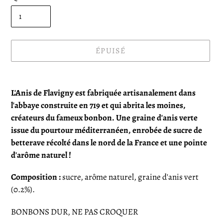
ÉPUISÉ
Ajout
d'un
L'Anis de Flavigny est fabriquée artisanalement dans
produit
l'abbaye construite en 719 et qui abrita les moines,
à
créateurs du fameux bonbon. Une graine d'anis verte
votre
issue du pourtour méditerranéen, enrobée de sucre de
panier
betterave récolté dans le nord de la France et une pointe
d'arôme naturel !
Composition :
sucre, arôme naturel, graine d'anis vert
(0.2%).
BONBONS DUR, NE PAS CROQUER