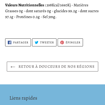
Valeurs Nutritionnelles :
398
Kcal/1690Kj - Matières
Grasses 0g - dont saturés 0g - glucides 99.2g - dont sucres
97.1g - Protéines 0.2g - Sel 3mg.
PARTAGER
TWEETER
ÉPINGLER
PARTAGER
TWEETER
ÉPINGLER
SUR
SUR
SUR
FACEBOOK
TWITTER
PINTEREST
RETOUR À DOUCEURS DE NOS RÉGIONS
Liens rapides