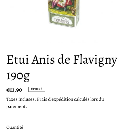
Etui Anis de Flavigny
190g
Prix
€11,90
ÉPUISÉ
normal
Taxes incluses.
Frais d'expédition
calculés lors du
paiement.
Quantité