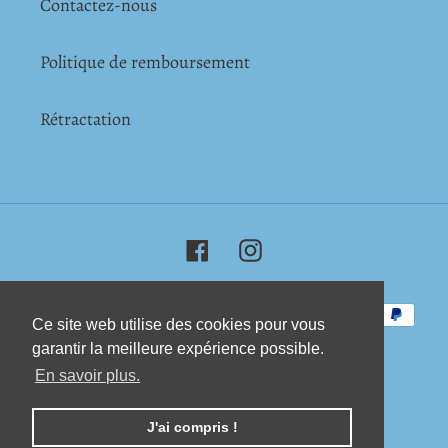
Contactez-nous
Politique de remboursement
Rétractation
Facebook
Instagram
Moyens
Ce site web utilise des cookies pour vous
Ce site web utilise des cookies pour vous
de
garantir la meilleure expérience possible.
garantir la meilleure expérience possible.
paiement
En savoir plus.
En savoir plus.
© 2026,
Chocolatier de Paris
J'ai compris !
J'ai compris !