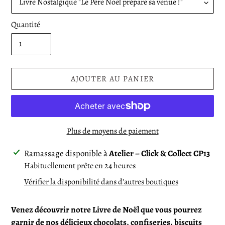
Quantité
AJOUTER AU PANIER
Plus de moyens de paiement
Ajout
Ramassage disponible à
Atelier – Click & Collect CP13
d'un
Habituellement prête en 24 heures
produit
Vérifier la disponibilité dans d'autres boutiques
à
votre
Venez découvrir notre Livre
de Noël que vous pourrez
panier
garnir de nos délicieux chocolats, confiseries, biscuits