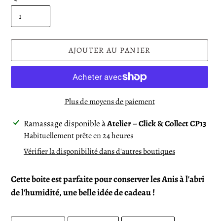
AJOUTER AU PANIER
Plus de moyens de paiement
Ajout
Ramassage disponible à
Atelier – Click & Collect CP13
d'un
Habituellement prête en 24 heures
produit
Vérifier la disponibilité dans d'autres boutiques
à
votre
Cette boite est parfaite pour conserver les Anis à l'abri
panier
de l'humidité, une belle idée de cadeau !