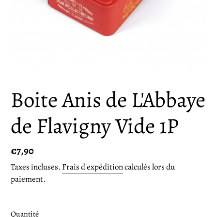
Boite Anis de L'Abbaye
de Flavigny Vide 1P
Prix
€7,90
normal
Taxes incluses.
Frais d'expédition
calculés lors du
paiement.
Quantité